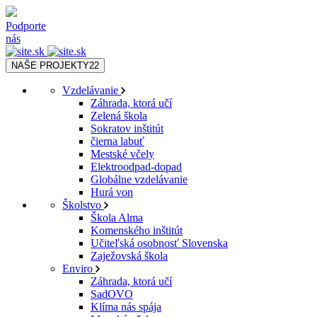
Podporte
nás
NAŠE PROJEKTY
22
Vzdelávanie
Záhrada, ktorá učí
Zelená škola
Sokratov inštitút
čierna labuť
Mestské včely
Elektroodpad-dopad
Globálne vzdelávanie
Hurá von
Školstvo
Škola Alma
Komenského inštitút
Učiteľská osobnosť Slovenska
Zaježovská škola
Enviro
Záhrada, ktorá učí
SadOVO
Klíma nás spája