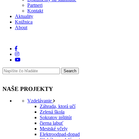
Partneri
Kontakt
Aktuality
Knižnica
About
NAŠE PROJEKTY
Vzdelávanie
Záhrada, ktorá učí
Zelená škola
Sokratov inštitút
čierna labuť
Mestské včely
Elektroodpad-dopad