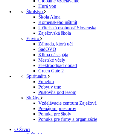
Globálne vzdelávanie
Hurá von
Školstvo
Škola Alma
Komenského inštitút
Učiteľská osobnosť Slovenska
Zaježovská škola
Enviro
Záhrada, ktorá učí
SadOVO
Klíma nás spája
Mestské včely
Elektroodpad-dopad
Green Gate 2
Spiritualita
Funebra
Pobyt v tme
Pustovňa pod lesom
Služby
Vzdelávacie centrum Zaježová
Prenájom priestorov
Ponuka pre školy
Ponuka pre firmy a organizácie
O Živici