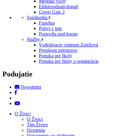
Mestské včely
Elektroodpad-dopad
Green Gate 2
Spiritualita
Funebra
Pobyt v tme
Pustovňa pod lesom
Služby
Vzdelávacie centrum Zaježová
Prenájom priestorov
Ponuka pre školy
Ponuka pre firmy a organizácie
Podujatie
Newsletter
O Živici
O Živici
Tím Živice
Ocenenia
Dokumenty na stiahnutie