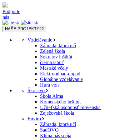
Podporte
nás
NAŠE PROJEKTY
22
Vzdelávanie
Záhrada, ktorá učí
Zelená škola
Sokratov inštitút
čierna labuť
Mestské včely
Elektroodpad-dopad
Globálne vzdelávanie
Hurá von
Školstvo
Škola Alma
Komenského inštitút
Učiteľská osobnosť Slovenska
Zaježovská škola
Enviro
Záhrada, ktorá učí
SadOVO
Klíma nás spája