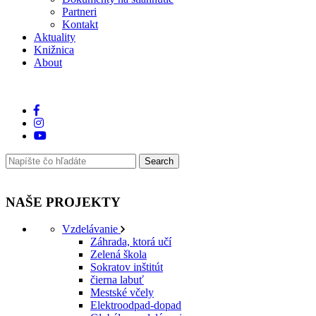
Partneri
Kontakt
Aktuality
Knižnica
About
NAŠE PROJEKTY
Vzdelávanie
Záhrada, ktorá učí
Zelená škola
Sokratov inštitút
čierna labuť
Mestské včely
Elektroodpad-dopad