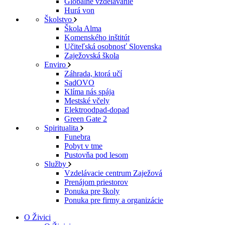
Globálne vzdelávanie
Hurá von
Školstvo
Škola Alma
Komenského inštitút
Učiteľská osobnosť Slovenska
Zaježovská škola
Enviro
Záhrada, ktorá učí
SadOVO
Klíma nás spája
Mestské včely
Elektroodpad-dopad
Green Gate 2
Spiritualita
Funebra
Pobyt v tme
Pustovňa pod lesom
Služby
Vzdelávacie centrum Zaježová
Prenájom priestorov
Ponuka pre školy
Ponuka pre firmy a organizácie
O Živici