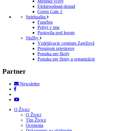
Mestské včely
Elektroodpad-dopad
Green Gate 2
Spiritualita
Funebra
Pobyt v tme
Pustovňa pod lesom
Služby
Vzdelávacie centrum Zaježová
Prenájom priestorov
Ponuka pre školy
Ponuka pre firmy a organizácie
Partner
Newsletter
O Živici
O Živici
Tím Živice
Ocenenia
Dokumenty na stiahnutie