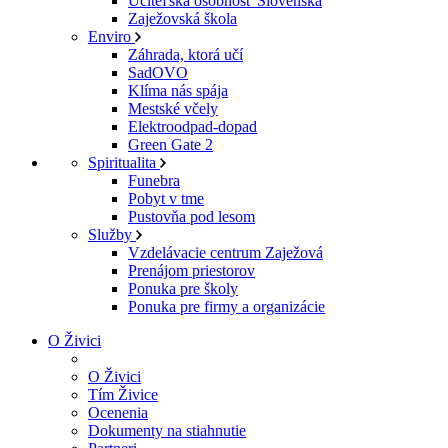
Učiteľská osobnosť Slovenska
Zaježovská škola
Enviro
Záhrada, ktorá učí
SadOVO
Klíma nás spája
Mestské včely
Elektroodpad-dopad
Green Gate 2
Spiritualita
Funebra
Pobyt v tme
Pustovňa pod lesom
Služby
Vzdelávacie centrum Zaježová
Prenájom priestorov
Ponuka pre školy
Ponuka pre firmy a organizácie
O Živici
O Živici
Tím Živice
Ocenenia
Dokumenty na stiahnutie