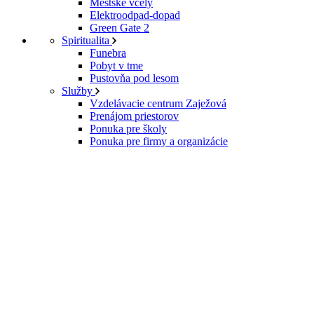
Mestské včely
Elektroodpad-dopad
Green Gate 2
Spiritualita
Funebra
Pobyt v tme
Pustovňa pod lesom
Služby
Vzdelávacie centrum Zaježová
Prenájom priestorov
Ponuka pre školy
Ponuka pre firmy a organizácie