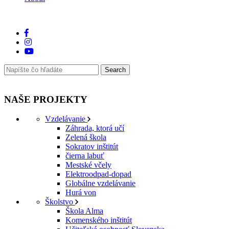
NAŠE PROJEKTY
Vzdelávanie
Záhrada, ktorá učí
Zelená škola
Sokratov inštitút
čierna labuť
Mestské včely
Elektroodpad-dopad
Globálne vzdelávanie
Hurá von
Školstvo
Škola Alma
Komenského inštitút