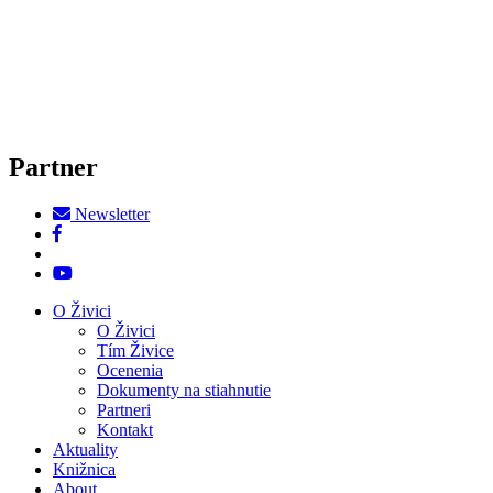
Partner
Newsletter
O Živici
O Živici
Tím Živice
Ocenenia
Dokumenty na stiahnutie
Partneri
Kontakt
Aktuality
Knižnica
About