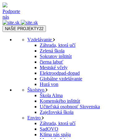
Podporte
nás
NAŠE PROJEKTY
22
Vzdelávanie
Záhrada, ktorá učí
Zelená škola
Sokratov inštitút
čierna labuť
Mestské včely
Elektroodpad-dopad
Globálne vzdelávanie
Hurá von
Školstvo
Škola Alma
Komenského inštitút
Učiteľská osobnosť Slovenska
Zaježovská škola
Enviro
Záhrada, ktorá učí
SadOVO
Klíma nás spája