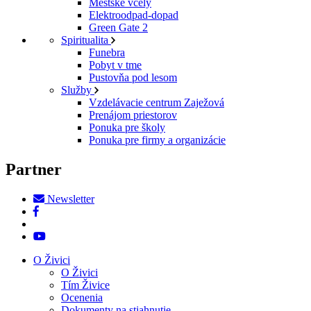
Mestské včely
Elektroodpad-dopad
Green Gate 2
Spiritualita
Funebra
Pobyt v tme
Pustovňa pod lesom
Služby
Vzdelávacie centrum Zaježová
Prenájom priestorov
Ponuka pre školy
Ponuka pre firmy a organizácie
Partner
Newsletter
O Živici
O Živici
Tím Živice
Ocenenia
Dokumenty na stiahnutie