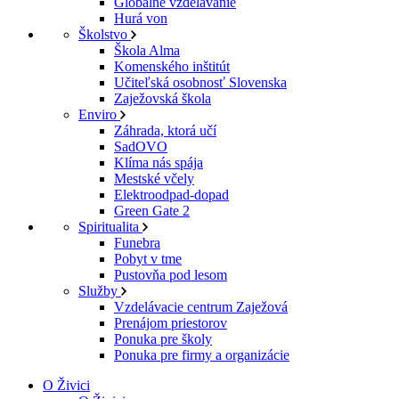
Globálne vzdelávanie
Hurá von
Školstvo
Škola Alma
Komenského inštitút
Učiteľská osobnosť Slovenska
Zaježovská škola
Enviro
Záhrada, ktorá učí
SadOVO
Klíma nás spája
Mestské včely
Elektroodpad-dopad
Green Gate 2
Spiritualita
Funebra
Pobyt v tme
Pustovňa pod lesom
Služby
Vzdelávacie centrum Zaježová
Prenájom priestorov
Ponuka pre školy
Ponuka pre firmy a organizácie
O Živici