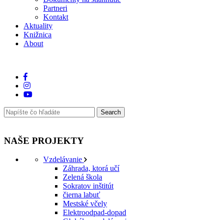
Partneri
Kontakt
Aktuality
Knižnica
About
NAŠE PROJEKTY
Vzdelávanie
Záhrada, ktorá učí
Zelená škola
Sokratov inštitút
čierna labuť
Mestské včely
Elektroodpad-dopad