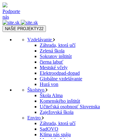
Podporte
nás
NAŠE PROJEKTY
22
Vzdelávanie
Záhrada, ktorá učí
Zelená škola
Sokratov inštitút
čierna labuť
Mestské včely
Elektroodpad-dopad
Globálne vzdelávanie
Hurá von
Školstvo
Škola Alma
Komenského inštitút
Učiteľská osobnosť Slovenska
Zaježovská škola
Enviro
Záhrada, ktorá učí
SadOVO
Klíma nás spája