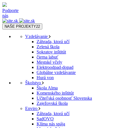
Podporte
nás
NAŠE PROJEKTY
22
Vzdelávanie
Záhrada, ktorá učí
Zelená škola
Sokratov inštitút
čierna labuť
Mestské včely
Elektroodpad-dopad
Globálne vzdelávanie
Hurá von
Školstvo
Škola Alma
Komenského inštitút
Učiteľská osobnosť Slovenska
Zaježovská škola
Enviro
Záhrada, ktorá učí
SadOVO
Klíma nás spája