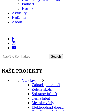
Partneri
Kontakt
Aktuality
Knižnica
About
NAŠE PROJEKTY
Vzdelávanie
Záhrada, ktorá učí
Zelená škola
Sokratov inštitút
čierna labuť
Mestské včely
Elektroodpad-dopad