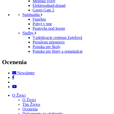
Mestské včely
Elektroodpad-dopad
Green Gate 2
Spiritualita
Funebra
Pobyt v tme
Pustovňa pod lesom
Služby
Vzdelávacie centrum Zaježová
Prenájom priestorov
Ponuka pre školy
Ponuka pre firmy a organizácie
Ocenenia
Newsletter
O Živici
O Živici
Tím Živice
Ocenenia
Dokumenty na stiahnutie