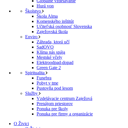
Globálne vzdelávanie
Hurá von
Školstvo
Škola Alma
Komenského inštitút
Učiteľská osobnosť Slovenska
Zaježovská škola
Enviro
Záhrada, ktorá učí
SadOVO
Klíma nás spája
Mestské včely
Elektroodpad-dopad
Green Gate 2
Spiritualita
Funebra
Pobyt v tme
Pustovňa pod lesom
Služby
Vzdelávacie centrum Zaježová
Prenájom priestorov
Ponuka pre školy
Ponuka pre firmy a organizácie
O Živici