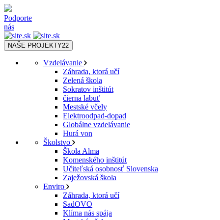
Podporte
nás
NAŠE PROJEKTY
22
Vzdelávanie
Záhrada, ktorá učí
Zelená škola
Sokratov inštitút
čierna labuť
Mestské včely
Elektroodpad-dopad
Globálne vzdelávanie
Hurá von
Školstvo
Škola Alma
Komenského inštitút
Učiteľská osobnosť Slovenska
Zaježovská škola
Enviro
Záhrada, ktorá učí
SadOVO
Klíma nás spája