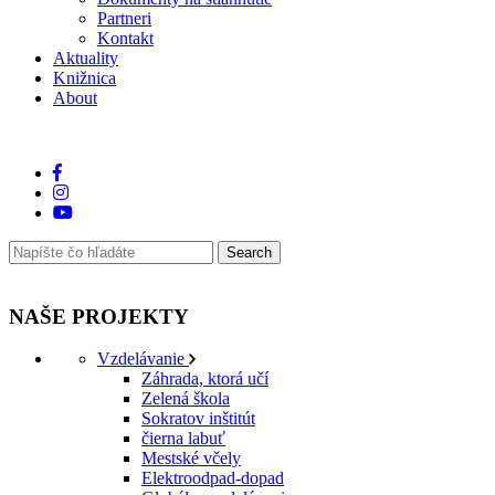
Partneri
Kontakt
Aktuality
Knižnica
About
NAŠE PROJEKTY
Vzdelávanie
Záhrada, ktorá učí
Zelená škola
Sokratov inštitút
čierna labuť
Mestské včely
Elektroodpad-dopad