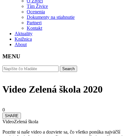
O Živici
Tím Živice
Ocenenia
Dokumenty na stiahnutie
Partneri
Kontakt
Aktuality
Knižnica
About
MENU
Video Zelená škola 2020
0
SHARE
Video
Zelená škola
Pozrite si naše video a dozviete sa, čo všetko ponúka najväčší