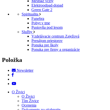
Mestské včely
Elektroodpad-dopad
Green Gate 2
Spiritualita
Funebra
Pobyt v tme
Pustovňa pod lesom
Služby
Vzdelávacie centrum Zaježová
Prenájom priestorov
Ponuka pre školy
Ponuka pre firmy a organizácie
Položka
Newsletter
O Živici
O Živici
Tím Živice
Ocenenia
Dokumenty na stiahnutie