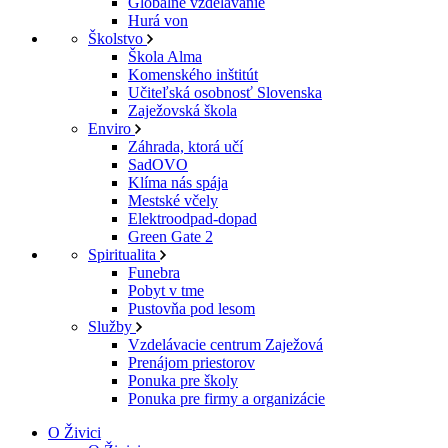
Globálne vzdelávanie
Hurá von
Školstvo
Škola Alma
Komenského inštitút
Učiteľská osobnosť Slovenska
Zaježovská škola
Enviro
Záhrada, ktorá učí
SadOVO
Klíma nás spája
Mestské včely
Elektroodpad-dopad
Green Gate 2
Spiritualita
Funebra
Pobyt v tme
Pustovňa pod lesom
Služby
Vzdelávacie centrum Zaježová
Prenájom priestorov
Ponuka pre školy
Ponuka pre firmy a organizácie
O Živici