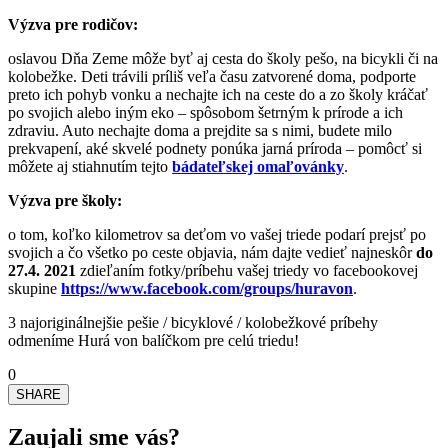
Výzva pre rodičov:
oslavou Dňa Zeme môže byť aj cesta do školy pešo, na bicykli či na
kolobežke. Deti trávili príliš veľa času zatvorené doma, podporte
preto ich pohyb vonku a nechajte ich na ceste do a zo školy kráčať
po svojich alebo iným eko – spôsobom šetrným k prírode a ich
zdraviu. Auto nechajte doma a prejdite sa s nimi, budete milo
prekvapení, aké skvelé podnety ponúka jarná príroda – pomôcť si
môžete aj stiahnutím tejto
bádateľskej omaľovánky
.
Výzva pre školy:
o tom, koľko kilometrov sa deťom vo vašej triede podarí prejsť po
svojich a čo všetko po ceste objavia, nám dajte vedieť najneskôr
do
27.4. 2021
zdieľaním fotky/príbehu vašej triedy vo facebookovej
skupine
https://www.facebook.com/groups/huravon
.
3 najoriginálnejšie pešie / bicyklové / kolobežkové príbehy
odmeníme Hurá von balíčkom pre celú triedu!
0
SHARE
Zaujali sme vás?