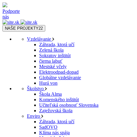
Podporte
nás
NAŠE PROJEKTY
22
Vzdelávanie
Záhrada, ktorá učí
Zelená škola
Sokratov inštitút
čierna labuť
Mestské včely
Elektroodpad-dopad
Globálne vzdelávanie
Hurá von
Školstvo
Škola Alma
Komenského inštitút
Učiteľská osobnosť Slovenska
Zaježovská škola
Enviro
Záhrada, ktorá učí
SadOVO
Klíma nás spája