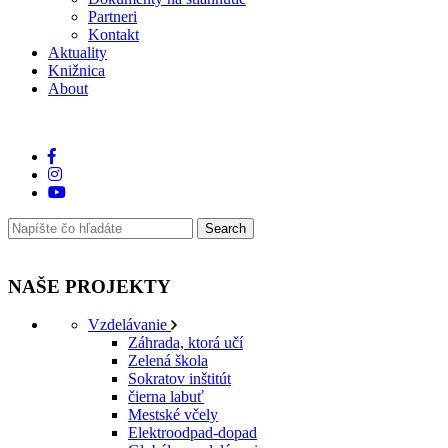
Partneri
Kontakt
Aktuality
Knižnica
About
NAŠE PROJEKTY
Vzdelávanie
Záhrada, ktorá učí
Zelená škola
Sokratov inštitút
čierna labuť
Mestské včely
Elektroodpad-dopad