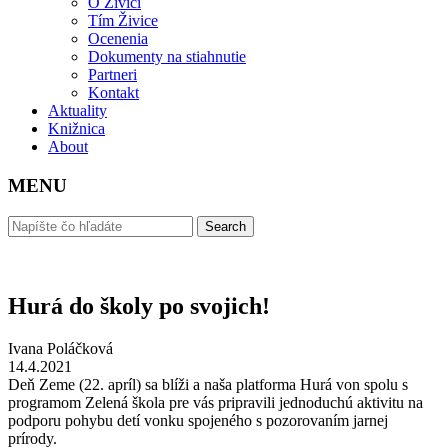
O Živici
Tím Živice
Ocenenia
Dokumenty na stiahnutie
Partneri
Kontakt
Aktuality
Knižnica
About
MENU
Hurá do školy po svojich!
Ivana Poláčková
14.4.2021
Deň Zeme (22. apríl) sa blíži a naša platforma Hurá von spolu s
programom Zelená škola pre vás pripravili jednoduchú aktivitu na
podporu pohybu detí vonku spojeného s pozorovaním jarnej
prírody.