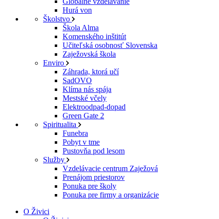
Globálne vzdelávanie
Hurá von
Školstvo
Škola Alma
Komenského inštitút
Učiteľská osobnosť Slovenska
Zaježovská škola
Enviro
Záhrada, ktorá učí
SadOVO
Klíma nás spája
Mestské včely
Elektroodpad-dopad
Green Gate 2
Spiritualita
Funebra
Pobyt v tme
Pustovňa pod lesom
Služby
Vzdelávacie centrum Zaježová
Prenájom priestorov
Ponuka pre školy
Ponuka pre firmy a organizácie
O Živici