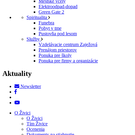
Mestské včely
Elektroodpad-dopad
Green Gate 2
Spiritualita
Funebra
Pobyt v tme
Pustovňa pod lesom
Služby
Vzdelávacie centrum Zaježová
Prenájom priestorov
Ponuka pre školy
Ponuka pre firmy a organizácie
Aktuality
Newsletter
O Živici
O Živici
Tím Živice
Ocenenia
Dokumenty na stiahnutie