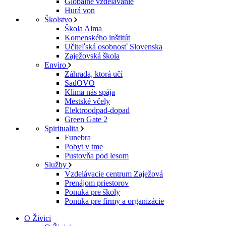
Globálne vzdelávanie
Hurá von
Školstvo
Škola Alma
Komenského inštitút
Učiteľská osobnosť Slovenska
Zaježovská škola
Enviro
Záhrada, ktorá učí
SadOVO
Klíma nás spája
Mestské včely
Elektroodpad-dopad
Green Gate 2
Spiritualita
Funebra
Pobyt v tme
Pustovňa pod lesom
Služby
Vzdelávacie centrum Zaježová
Prenájom priestorov
Ponuka pre školy
Ponuka pre firmy a organizácie
O Živici