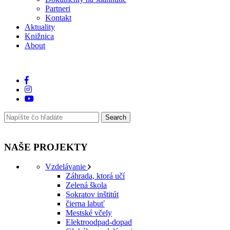
Partneri
Kontakt
Aktuality
Knižnica
About
NAŠE PROJEKTY
Vzdelávanie
Záhrada, ktorá učí
Zelená škola
Sokratov inštitút
čierna labuť
Mestské včely
Elektroodpad-dopad