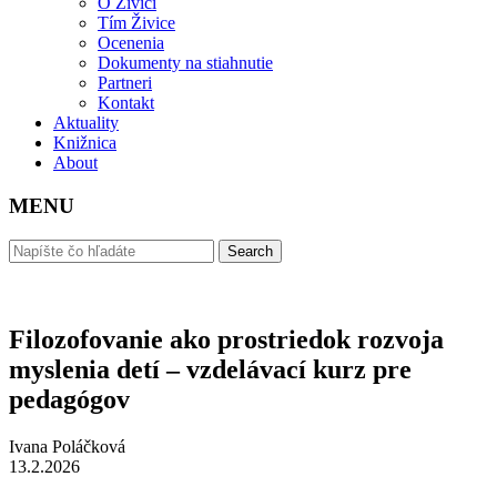
O Živici
Tím Živice
Ocenenia
Dokumenty na stiahnutie
Partneri
Kontakt
Aktuality
Knižnica
About
MENU
Filozofovanie ako prostriedok rozvoja
myslenia detí – vzdelávací kurz pre
pedagógov
Ivana Poláčková
13.2.2026