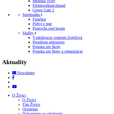
Mestské včely
Elektroodpad-dopad
Green Gate 2
Spiritualita
Funebra
Pobyt v tme
Pustovňa pod lesom
Služby
Vzdelávacie centrum Zaježová
Prenájom priestorov
Ponuka pre školy
Ponuka pre firmy a organizácie
Aktuality
Newsletter
O Živici
O Živici
Tím Živice
Ocenenia
Dokumenty na stiahnutie