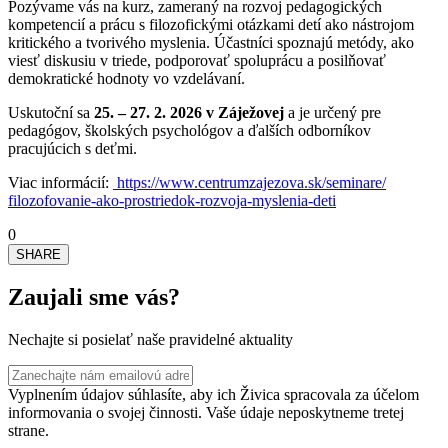
Pozývame vás na kurz, zameraný na rozvoj pedagogických
kompetencií a prácu s filozofickými otázkami detí ako nástrojom
kritického a tvorivého myslenia. Účastníci spoznajú metódy, ako
viesť diskusiu v triede, podporovať spoluprácu a posilňovať
demokratické hodnoty vo vzdelávaní.
Uskutoční sa
25. – 27. 2. 2026 v Záježovej
a je určený pre
pedagógov, školských psychológov a ďalších odborníkov
pracujúcich s deťmi.
Viac informácií:
https://www.
centrumzajezova.sk/seminare/
filozofovanie-ako-prostriedok-
rozvoja-myslenia-deti
0
SHARE
Zaujali sme vás?
Nechajte si posielať naše pravidelné aktuality
Vyplnením údajov súhlasíte, aby ich Živica spracovala za účelom
informovania o svojej činnosti. Vaše údaje neposkytneme tretej
strane.