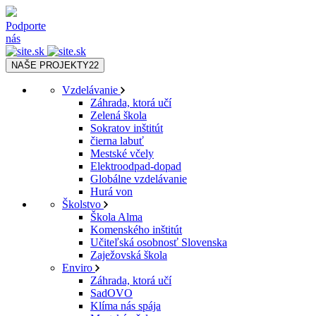
Podporte
nás
NAŠE PROJEKTY
22
Vzdelávanie
Záhrada, ktorá učí
Zelená škola
Sokratov inštitút
čierna labuť
Mestské včely
Elektroodpad-dopad
Globálne vzdelávanie
Hurá von
Školstvo
Škola Alma
Komenského inštitút
Učiteľská osobnosť Slovenska
Zaježovská škola
Enviro
Záhrada, ktorá učí
SadOVO
Klíma nás spája