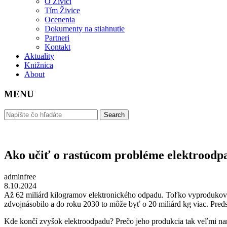
O Živici
Tím Živice
Ocenenia
Dokumenty na stiahnutie
Partneri
Kontakt
Aktuality
Knižnica
About
MENU
Ako učiť o rastúcom probléme elektroodp
adminfree
8.10.2024
Až 62 miliárd kilogramov elektronického odpadu. Toľko vyprodukoval
zdvojnásobilo a do roku 2030 to môže byť o 20 miliárd kg viac. Pred
Kde končí zvyšok elektroodpadu? Prečo jeho produkcia tak veľmi nar