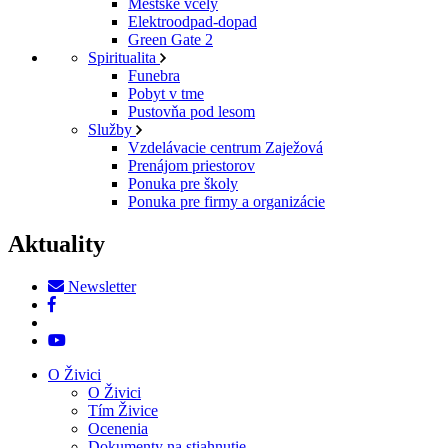
Mestské včely
Elektroodpad-dopad
Green Gate 2
Spiritualita
Funebra
Pobyt v tme
Pustovňa pod lesom
Služby
Vzdelávacie centrum Zaježová
Prenájom priestorov
Ponuka pre školy
Ponuka pre firmy a organizácie
Aktuality
Newsletter
O Živici
O Živici
Tím Živice
Ocenenia
Dokumenty na stiahnutie