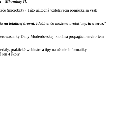
– Micro:bity II.
tače (microbi:ty). Táto užitočná vzdelávacia pomôcka sa však
a na lokálnej úrovni. Ideálne, čo môžeme urobiť my, tu a teraz,“
 zerowasterky Dany Moderdovskej, ktorá sa propagácií enviro-tém
riály, praktické webináre a tipy na učenie Informatiky
 len 4 školy.