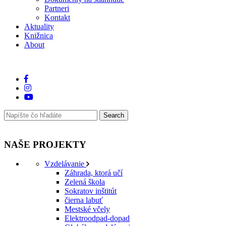
Partneri
Kontakt
Aktuality
Knižnica
About
NAŠE PROJEKTY
Vzdelávanie
Záhrada, ktorá učí
Zelená škola
Sokratov inštitút
čierna labuť
Mestské včely
Elektroodpad-dopad