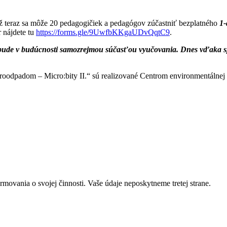
ž teraz sa môže 20 pedagogičiek a pedagógov zúčastniť bezplatného
1-
r nájdete tu
https://forms.gle/9UwfbKKgaUDvQqtC9
.
v bude v budúcnosti samozrejmou súčasťou vyučovania. Dnes vďaka 
roodpadom – Micro:bity II.“ sú realizované Centrom environmentálnej
rmovania o svojej činnosti. Vaše údaje neposkytneme tretej strane.