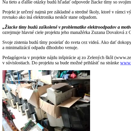
Na tieto a ďalšie otázky budú hľadať odpovede žiacke tímy so svoji
Projekt je určený najmä pre základné a stredné školy, ktoré v rámci 
rovnako ako iná elektronika neskôr stane odpadom.
„Žiacke tímy budú zaškolené v problematike elektroodpadov a motiv
ozrejmuje hlavné ciele projektu jeho manažérka Zuzana Dovalová z
Svoje zistenia budú tímy posielať do sveta cez videá. Ako dať dokop
a minimalizácií odpadu dlhodobo venuje.
Pedagógovia v projekte nájdu inšpirácie aj zo Zelených škôl (www.zel
v súvislostiach. Do projektu sa bude možné prihlásiť na stránke
www.e