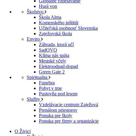
Globálne vzdelávanie
Hurá von
Školstvo
Škola Alma
Komenského inštitút
Učiteľská osobnosť Slovenska
Zaježovská škola
Enviro
Záhrada, ktorá učí
SadOVO
Klíma nás spája
Mestské včely
Elektroodpad-dopad
Green Gate 2
Spiritualita
Funebra
Pobyt v tme
Pustovňa pod lesom
Služby
Vzdelávacie centrum Zaježová
Prenájom priestorov
Ponuka pre školy
Ponuka pre firmy a organizácie
O Živici