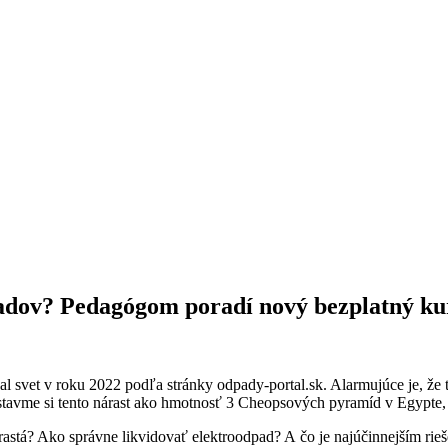
adov? Pedagógom poradí nový bezplatný ku
 svet v roku 2022 podľa stránky odpady-portal.sk. Alarmujúce je, že 
stavme si tento nárast ako hmotnosť 3 Cheopsových pyramíd v Egypte, 
astá? Ako správne likvidovať elektroodpad? A čo je najúčinnejším ri