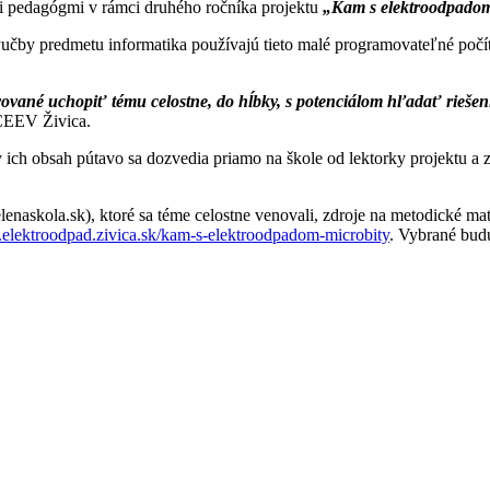
mi pedagógmi v rámci druhého ročníka projektu
„Kam s elektroodpadom 
výučby predmetu informatika používajú tieto malé programovateľné počí
ované uchopiť tému celostne, do hĺbky, s potenciálom hľadať riešeni
 CEEV Živica.
y ich obsah pútavo sa dozvedia priamo na škole od lektorky projektu a
enaskola.sk), ktoré sa téme celostne venovali, zdroje na metodické mate
lektroodpad.zivica.sk/kam-s-elektroodpadom-microbity
. Vybrané budú