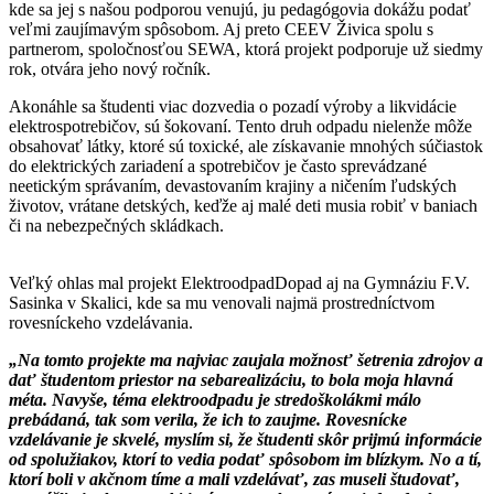
kde sa jej s našou podporou venujú, ju pedagógovia dokážu podať
veľmi zaujímavým spôsobom. Aj preto CEEV Živica spolu s
partnerom, spoločnosťou SEWA, ktorá projekt podporuje už siedmy
rok, otvára jeho nový ročník.
Akonáhle sa študenti viac dozvedia o pozadí výroby a likvidácie
elektrospotrebičov, sú šokovaní. Tento druh odpadu nielenže môže
obsahovať látky, ktoré sú toxické, ale získavanie mnohých súčiastok
do elektrických zariadení a spotrebičov je často sprevádzané
neetickým správaním, devastovaním krajiny a ničením ľudských
životov, vrátane detských, keďže aj malé deti musia robiť v baniach
či na nebezpečných skládkach.
Veľký ohlas mal projekt ElektroodpadDopad aj na Gymnáziu F.V.
Sasinka v Skalici, kde sa mu venovali najmä prostredníctvom
rovesníckeho vzdelávania.
„Na tomto projekte ma najviac zaujala možnosť šetrenia zdrojov a
dať študentom priestor na sebarealizáciu, to bola moja hlavná
méta. Navyše, téma elektroodpadu je stredoškolákmi málo
prebádaná, tak som verila, že ich to zaujme. Rovesnícke
vzdelávanie je skvelé, myslím si, že študenti skôr prijmú informácie
od spolužiakov, ktorí to vedia podať spôsobom im blízkym. No a tí,
ktorí boli v akčnom tíme a mali vzdelávať, zas museli študovať,