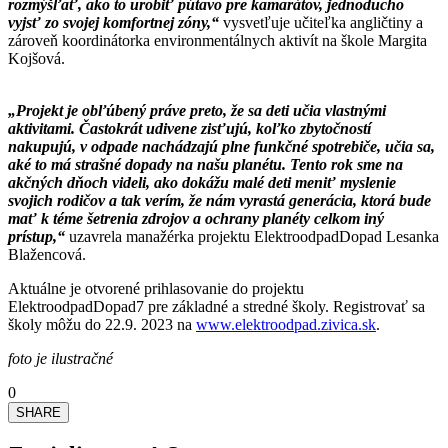
rozmýšľať, ako to urobiť pútavo pre kamarátov, jednoducho
vyjsť zo svojej komfortnej zóny,“
vysvetľuje učiteľka angličtiny a
zároveň koordinátorka environmentálnych aktivít na škole Margita
Kojšová.
„Projekt je obľúbený práve preto, že sa deti učia vlastnými
aktivitami. Častokrát udivene zisťujú, koľko zbytočností
nakupujú, v odpade nachádzajú plne funkčné spotrebiče, učia sa,
aké to má strašné dopady na našu planétu. Tento rok sme na
akčných dňoch videli, ako dokážu malé deti meniť myslenie
svojich rodičov a tak verím, že nám vyrastá generácia, ktorá bude
mať k téme šetrenia zdrojov a ochrany planéty celkom iný
prístup,“
uzavrela manažérka projektu ElektroodpadDopad Lesanka
Blažencová.
Aktuálne je otvorené prihlasovanie do projektu
ElektroodpadDopad7 pre základné a stredné školy. Registrovať sa
školy môžu do 22.9. 2023 na
www.elektroodpad.zivica.sk
.
foto je ilustračné
0
SHARE