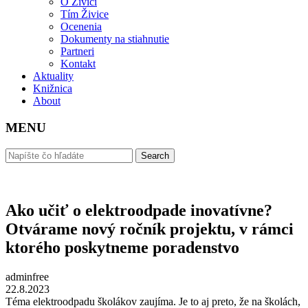
O Živici
Tím Živice
Ocenenia
Dokumenty na stiahnutie
Partneri
Kontakt
Aktuality
Knižnica
About
MENU
Ako učiť o elektroodpade inovatívne?
Otvárame nový ročník projektu, v rámci
ktorého poskytneme poradenstvo
adminfree
22.8.2023
Téma elektroodpadu školákov zaujíma. Je to aj preto, že na školách,