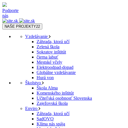
Podporte
nás
NAŠE PROJEKTY
22
Vzdelávanie
Záhrada, ktorá učí
Zelená škola
Sokratov inštitút
čierna labuť
Mestské včely
Elektroodpad-dopad
Globálne vzdelávanie
Hurá von
Školstvo
Škola Alma
Komenského inštitút
Učiteľská osobnosť Slovenska
Zaježovská škola
Enviro
Záhrada, ktorá učí
SadOVO
Klíma nás spája