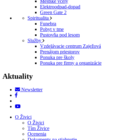
Mestské včely
Elektroodpad-dopad
Green Gate 2
Spiritualita
Funebra
Pobyt v tme
Pustovňa pod lesom
Služby
Vzdelávacie centrum Zaježová
Prenájom priestorov
Ponuka pre školy
Ponuka pre firmy a organizácie
Aktuality
Newsletter
O Živici
O Živici
Tím Živice
Ocenenia
Dokumenty na stiahnutie