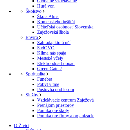
Globálne vzdelávanie
Hurá von
Školstvo
Škola Alma
Komenského inštitút
Učiteľská osobnosť Slovenska
Zaježovská škola
Enviro
Záhrada, ktorá učí
SadOVO
Klíma nás spája
Mestské včely
Elektroodpad-dopad
Green Gate 2
Spiritualita
Funebra
Pobyt v tme
Pustovňa pod lesom
Služby
Vzdelávacie centrum Zaježová
Prenájom priestorov
Ponuka pre školy
Ponuka pre firmy a organizácie
O Živici