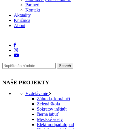
Partneri
Kontakt
Aktuality
Knižnica
About
NAŠE PROJEKTY
Vzdelávanie
Záhrada, ktorá učí
Zelená škola
Sokratov inštitút
čierna labuť
Mestské včely
Elektroodpad-dopad