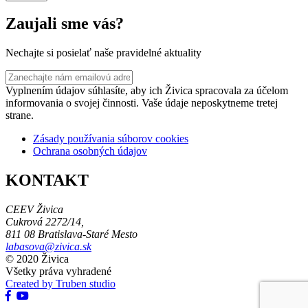
Zaujali sme vás?
Nechajte si posielať naše pravidelné aktuality
Vyplnením údajov súhlasíte, aby ich Živica spracovala za účelom
informovania o svojej činnosti. Vaše údaje neposkytneme tretej
strane.
Zásady používania súborov cookies
Ochrana osobných údajov
KONTAKT
CEEV Živica
Cukrová 2272/14,
811 08 Bratislava-Staré Mesto
labasova@zivica.sk
© 2020 Živica
Všetky práva vyhradené
Created by Truben studio