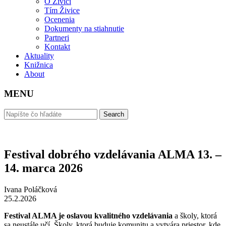
O Živici
Tím Živice
Ocenenia
Dokumenty na stiahnutie
Partneri
Kontakt
Aktuality
Knižnica
About
MENU
Festival dobrého vzdelávania ALMA 13. –
14. marca 2026
Ivana Poláčková
25.2.2026
Festival ALMA je oslavou kvalitného vzdelávania
a školy, ktorá
sa neustále učí. Školy, ktorá buduje komunitu a vytvára priestor, kde