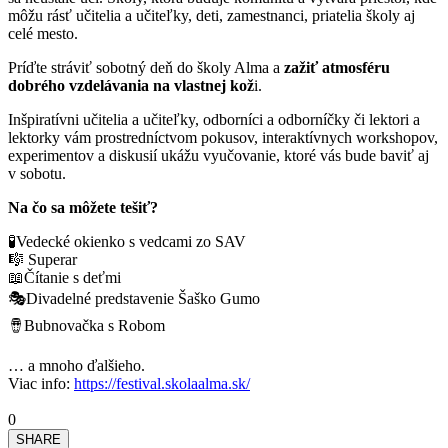
môžu rásť učitelia a učiteľky, deti, zamestnanci, priatelia školy aj
celé mesto.
Príďte stráviť sobotný deň do školy Alma a
zažiť atmosféru
dobrého vzdelávania na vlastnej kož
i.
Inšpiratívni učitelia a učiteľky, odborníci a odborníčky či lektori a
lektorky vám prostredníctvom pokusov, interaktívnych workshopov,
experimentov a diskusií ukážu vyučovanie, ktoré vás bude baviť aj
v sobotu.
Na čo sa môžete tešiť?
🧪Vedecké okienko s vedcami zo SAV
🎼
Superar
📖
Čítanie s deťmi
🎭Divadelné predstavenie Šaško Gumo
🪘
Bubnovačka s Robom
… a mnoho ďalšieho.
Viac info:
https://festival.skolaalma.sk/
0
SHARE