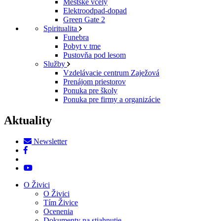
Mestské včely
Elektroodpad-dopad
Green Gate 2
Spiritualita
Funebra
Pobyt v tme
Pustovňa pod lesom
Služby
Vzdelávacie centrum Zaježová
Prenájom priestorov
Ponuka pre školy
Ponuka pre firmy a organizácie
Aktuality
Newsletter
O Živici
O Živici
Tím Živice
Ocenenia
Dokumenty na stiahnutie