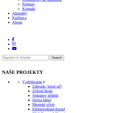
Partneri
Kontakt
Aktuality
Knižnica
About
NAŠE PROJEKTY
Vzdelávanie
Záhrada, ktorá učí
Zelená škola
Sokratov inštitút
čierna labuť
Mestské včely
Elektroodpad-dopad