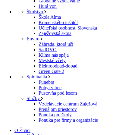
Globálne vzdelávanie
Hurá von
Školstvo
Škola Alma
Komenského inštitút
Učiteľská osobnosť Slovenska
Zaježovská škola
Enviro
Záhrada, ktorá učí
SadOVO
Klíma nás spája
Mestské včely
Elektroodpad-dopad
Green Gate 2
Spiritualita
Funebra
Pobyt v tme
Pustovňa pod lesom
Služby
Vzdelávacie centrum Zaježová
Prenájom priestorov
Ponuka pre školy
Ponuka pre firmy a organizácie
O Živici