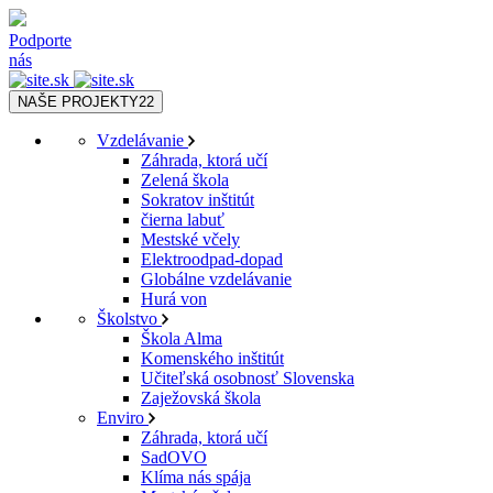
Podporte
nás
NAŠE PROJEKTY
22
Vzdelávanie
Záhrada, ktorá učí
Zelená škola
Sokratov inštitút
čierna labuť
Mestské včely
Elektroodpad-dopad
Globálne vzdelávanie
Hurá von
Školstvo
Škola Alma
Komenského inštitút
Učiteľská osobnosť Slovenska
Zaježovská škola
Enviro
Záhrada, ktorá učí
SadOVO
Klíma nás spája